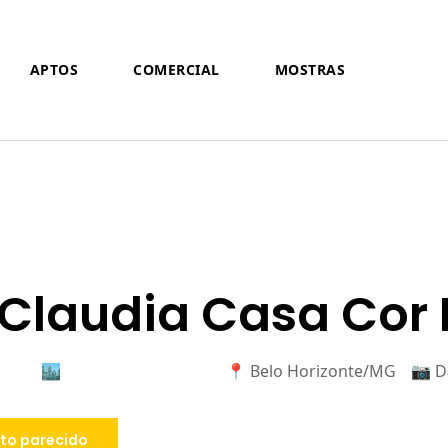
APTOS
COMERCIAL
MOSTRAS
Claudia Casa Cor B
🏙️
📍 Belo Horizonte/MG
📷 D
to parecido